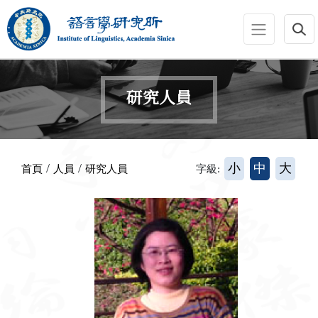
跳到主要內容區塊
:::
研究人員
:::
/
/
小
中
大
首頁
人員
研究人員
字級: