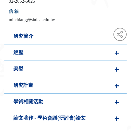
02-2652-5025
信 箱
mhchiang@sinica.edu.tw
研究簡介
經歷
face
twit
榮譽
研究計畫
學術相關活動
論文著作 - 學術會議(研討會)論文