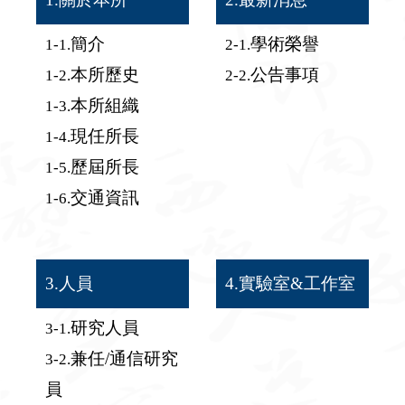
簡介
學術榮譽
1-1.
2-1.
face
twit
本所歷史
公告事項
1-2.
2-2.
本所組織
1-3.
現任所長
1-4.
歷屆所長
1-5.
交通資訊
1-6.
3.人員
4.實驗室&工作室
研究人員
3-1.
兼任/通信研究
3-2.
員