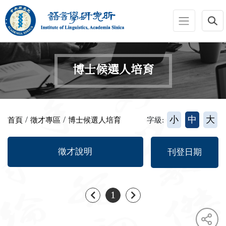
跳到主要內容區塊
:::
博士候選人培育
:::
/
/
小
中
大
首頁
徵才專區
博士候選人培育
字級:
徵才說明
刊登日期
上一頁
下一頁
1