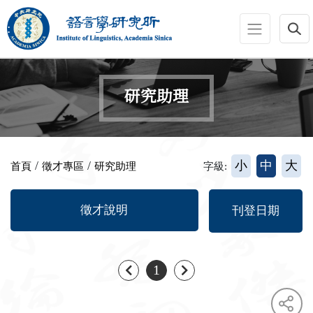
跳到主要內容區塊
:::
研究助理
:::
/
/
小
中
大
首頁
徵才專區
研究助理
字級:
徵才說明
刊登日期
上一頁
下一頁
1