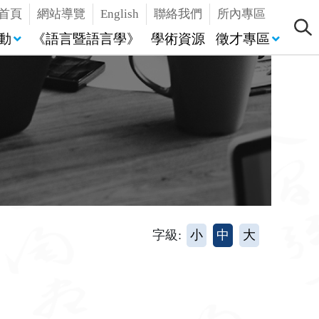
首頁
網站導覽
English
聯絡我們
所內專區
動
《語言暨語言學》
學術資源
徵才專區
字級:
小
中
大