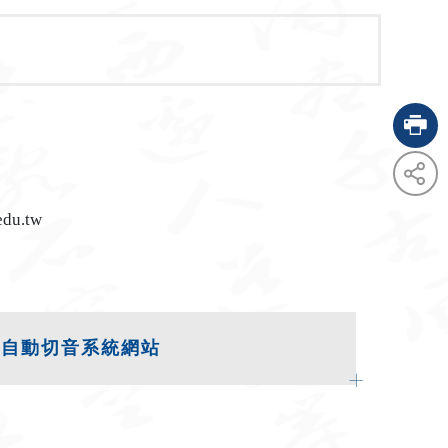
edu.tw
fac
twi
文自動切音系統網站