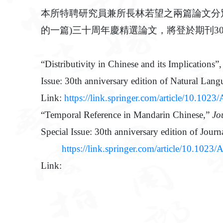
本所特聘研究員兼所長林若望之兩篇論文分別榮獲國際期刊Natu
的一篇)三十周年慶精選論文，將登於期刊3
“Distributivity in Chinese and its Implications”
Issue: 30th anniversary edition of Natural Lan
Link:
https://link.springer.com/article/10.
“Temporal Reference in Mandarin Chinese,”
Jo
Special Issue: 30th anniversary edition of Journ
https://link.springer.com/article/10.1
Link: