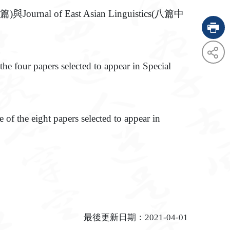
 of East Asian Linguistics(八篇中
e four papers selected to appear in Special
fac
twi
of the eight papers selected to appear in
最後更新日期：2021-04-01