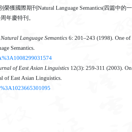
ral Language Semantics(四篇中的一篇)與Journal
0周年慶特刊。
,
Natural Language Semantics
6: 201–243 (1998). One of th
guage Semantics.
1023/A%3A1008299031574
urnal of East Asian Linguistics
12(3): 259-311 (2003). One 
al of East Asian Linguistics.
023/A%3A1023665301095