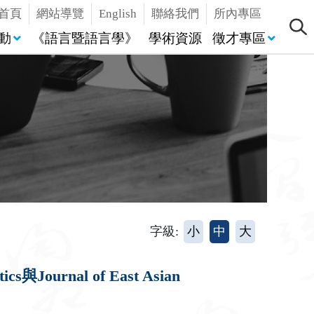
首頁
網站導覽
English
聯絡我們
所內專區
動
《語言暨語言學》
學術資源
徵才專區
字級:
小
中
大
rnal of East Asian