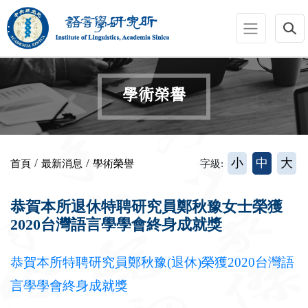
跳到主要內容區塊
:::
學術榮譽
:::
/
/
小
中
大
首頁
最新消息
學術榮譽
字級:
恭賀本所退休特聘研究員鄭秋豫女士榮獲
2020台灣語言學學會終身成就獎
恭賀本所特聘研究員鄭秋豫(退休)榮獲2020台灣語
言學學會終身成就獎