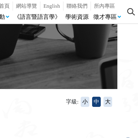
首頁
網站導覽
English
聯絡我們
所內專區
動
《語言暨語言學》
學術資源
徵才專區
字級:
小
中
大