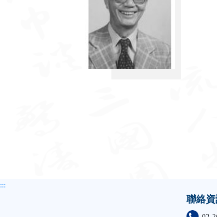
:::
聯絡資
02-2