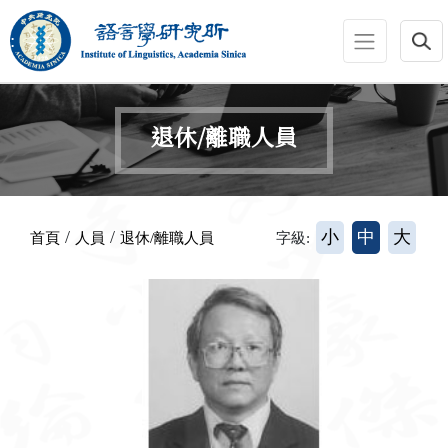
跳到主要內容區塊
:::
退休/離職人員
:::
/
/
小
中
大
首頁
人員
退休/離職人員
字級: