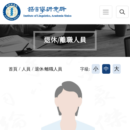
跳到主要內容區塊
:::
退休/離職人員
:::
/
/
小
中
大
首頁
人員
退休/離職人員
字級: