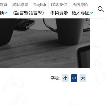
首頁
網站導覽
English
聯絡我們
所內專區
動
《語言暨語言學》
學術資源
徵才專區
字級:
小
中
大