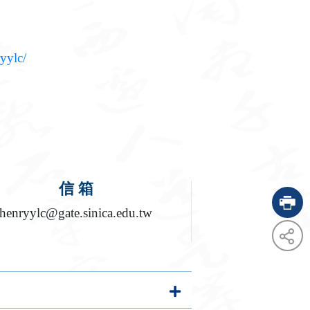
ryylc/
信 箱
henryylc@gate.sinica.edu.tw
fac