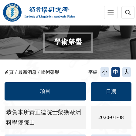
跳到主要內容區塊
:::
學術榮譽
:::
/
/
小
中
大
首頁
最新消息
學術榮譽
字級:
項目
日期
恭賀本所黃正德院士榮獲歐洲
2020-01-08
科學院院士