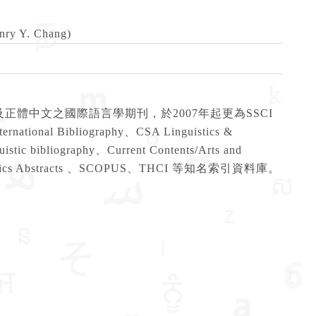
y Y. Chang)
及正體中文之國際語言學期刊，於2007年起更為SSCI
Bibliography、CSA Linguistics &
uistic bibliography、Current Contents/Arts and
, Linguistics Abstracts 、SCOPUS、THCI 等知名索引資料庫。