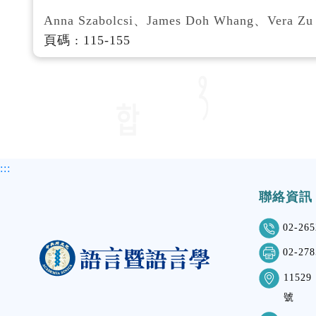
Anna Szabolcsi、James Doh Whang、Vera Zu
頁碼 : 115-155
:::
聯絡資訊
02-265
02-278
115
號