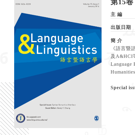
第15卷
主 編
出版日期
簡 介
《語言暨語
及A&HCI等
Language B
Humanitie
Special is