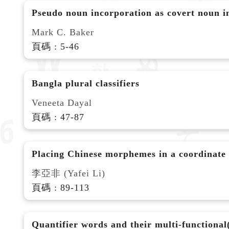
Pseudo noun incorporation as covert noun in
Mark C. Baker
頁碼 : 5-46
Bangla plural classifiers
Veneeta Dayal
頁碼 : 47-87
Placing Chinese morphemes in a coordinate sy
李亞非 (Yafei Li)
頁碼 : 89-113
Quantifier words and their multi-functional