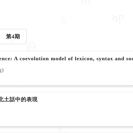
第4期
ce: A coevolution model of lexicon, syntax and soc
g)
北土話中的表現