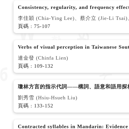
Consistency, regularity, and frequency effe
李佳穎 (Chia-Ying Lee)、蔡介立 (Jie-Li Tsai)
頁碼 : 75-107
Verbs of visual perception in Taiwanese Sou
連金發 (Chinfa Lien)
頁碼 : 109-132
瓊林方言的指示代詞——構詞、語意和語用探
劉秀雪 (Hsiu-Hsueh Liu)
頁碼 : 133-152
Contracted syllables in Mandarin: Evidence