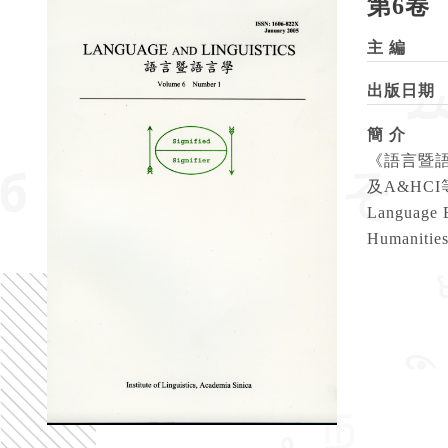
第6卷
主 編
出版日期
簡 介
《語言暨語
及A&HCI等
Language B
Humanitie