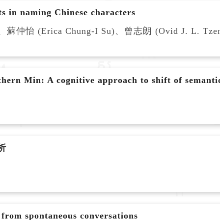
cts in naming Chinese characters
、蘇仲怡 (Erica Chung-I Su)、曾志朗 (Ovid J. L. Tze
thern Min: A cognitive approach to shift of semant
析
 from spontaneous conversations