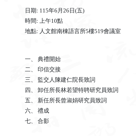
日期: 115年6月26日(五)
時間: 上午10點
地點: 人文館南棟語言所5樓519會議室
一、
典禮開始
二、
印信交接
三、
監交人陳建仁院長致詞
四、
卸任所長林若望特聘研究員致詞
五、
新任所長曾淑娟研究員致詞
六、
禮成
七、
合影