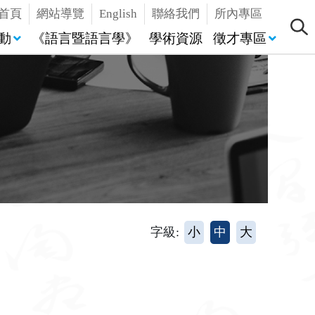
首頁
網站導覽
English
聯絡我們
所內專區
動
《語言暨語言學》
學術資源
徵才專區
字級:
小
中
大