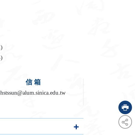
)
)
信 箱
hstssun@alum.sinica.edu.tw