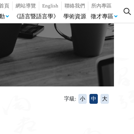
首頁
網站導覽
English
聯絡我們
所內專區
動
《語言暨語言學》
學術資源
徵才專區
字級:
小
中
大