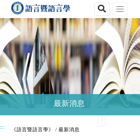
跳到主要內容區塊
:::
搜尋
最新消息
:::
《語言暨語言學》
/
最新消息